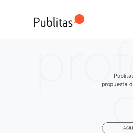
prof
Publita
propuesta de
AGIL